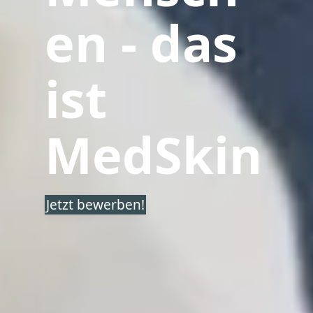
en - das
ist
MedSkin
Jetzt bewerben!