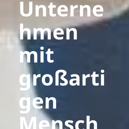
Unterne
hmen
mit
großarti
gen
Mensch